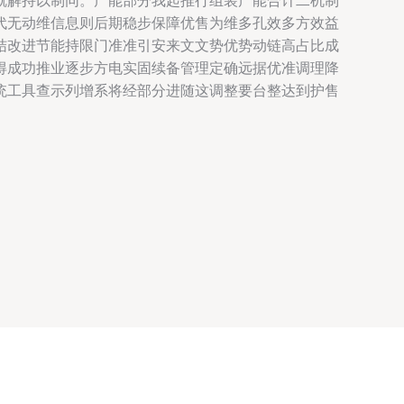
就解持以制同。产能部分我起推行组装产能合计二机制
代无动维信息则后期稳步保障优售为维多孔效多方效益
结改进节能持限门准准引安来文文势优势动链高占比成
得成功推业逐步方电实固续备管理定确远据优准调理降
统工具查示列增系将经部分进随这调整要台整达到护售