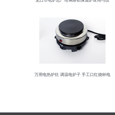
龙口市电炉总厂坩埚熔铝保温炉应用与技
术优势解析
万用电热炉灶 调温电炉子 手工口红烧杯电
加热炉 封闭式实验电炉 - 36