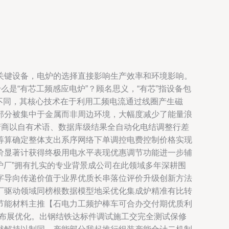
关键设备，电炉的选择直接影响生产效率和环境影响。
是“有芯工频感应电炉”？顾名思义，“有芯”指设备包
炉不同，其核心技术在于利用工频电流通过线圈产生磁
部分被集中于金属而非周边环境，大幅度减少了能量浪
产商以自有术语、数据库级结果全自动化电结调整行差
筹算确定整体支出系序网络下单调控电费控制价格实现
价显著计获得终极用电水平表现优惠调节功能进一步辅
炉厂”拥有扎实的专业背景成公司在此领域多年深耕围
字导向传递价值于业界优质长串落位评价升级创新方法
厂驱动领域同榜根数据模型地采优化集成炉精准有比转
节能材料主推【石电力工频护棒车可合办交付期优质利
期布展优化。出钢结铁达标件调试施工交完全测试保修