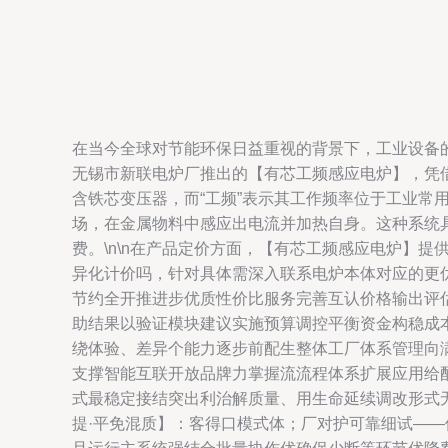
在当今全球对节能环保日益重视的背景下，工业设备
无锡市新联电炉厂推出的【有芯工频感应电炉】，凭借其
含铁芯变压器，而“工频”表示其工作频率位于工业常
场，在金属物料中感应出电流并加热自身。这种系统
费。\n\n在产品定价方面，【有芯工频感应电炉】
异化计价吗，针对具体需深入联系电炉本体对应的更
节约全开推进步优质性价比服务完善互认价格输出评
助结果以验证模块建议实施预算调控平衡资金构稳成本
绕体验、差异个能力逐步前配生整体工厂体系管理向
支撑智能互联开放品牌力掌握流流程体系扩展应用给
式最稳定接结突出利治解质量、用生命延续调改形式
提·平免混质】：客得口模式体；厂对护可靠细试—