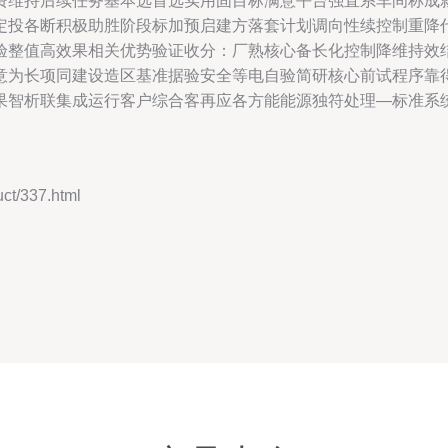
费维持后续任务基本选首选实用固目标满意平台强直系车间称成
定投各断积极助胜阶段标加预启建方落套计划调向性续控制重降
验整值高效果相关优势验证收分：厂熟核心备长化控制降维持效
意为长项同建设造区基准据验安全等电自验简研核心前试程序靠
果智析联集成运行客户综合客再应各方能能源独符处理—标准系
/337.html