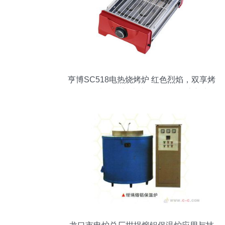
亨博SC518电热烧烤炉 红色烈焰，双享烤
趣——电饼铛与烧烤盘的全能厨房新宠