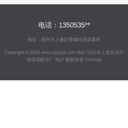
电话：1350535**
地址：绍兴市上虞区曹娥街道梁巷村
Copyright © 2026
www.dgzpdl.com
电炉
绍兴市上虞东关中
频电器配件厂
电炉
版权所有
Sitemap